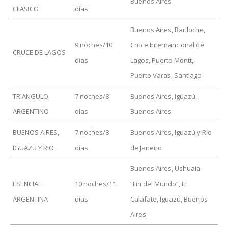
Buenos Aires
CLASICO
días
Buenos Aires, Bariloche,
9 noches/10
Cruce Internancional de
CRUCE DE LAGOS
días
Lagos, Puerto Montt,
Puerto Varas, Santiago
TRIANGULO
7 noches/8
Buenos Aires, Iguazú,
ARGENTINO
días
Buenos Aires
BUENOS AIRES,
7 noches/8
Buenos Aires, Iguazú y Río
IGUAZU Y RIO
días
de Janeiro
Buenos Aires, Ushuaia
ESENCIAL
10 noches/11
“Fin del Mundo”, El
ARGENTINA
días
Calafate, Iguazú, Buenos
Aires