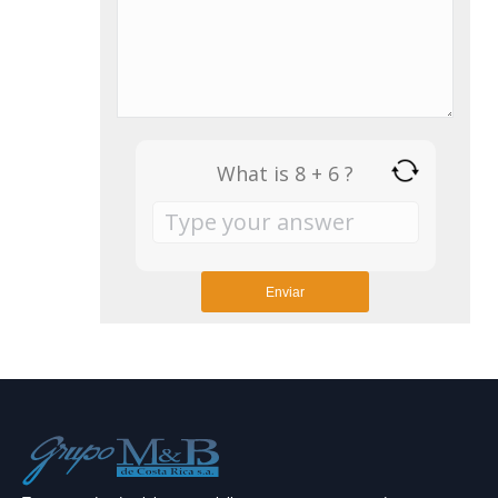
What is 8 + 6 ?
Answer
for
8
+
6