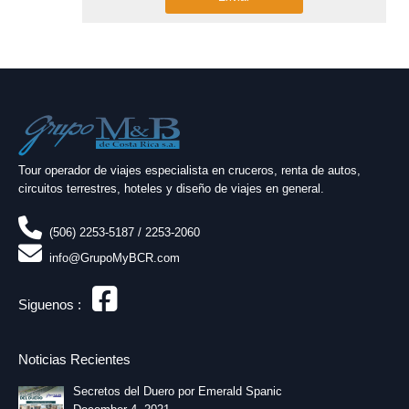
x
2
Tour operador de viajes especialista en cruceros, renta de autos,
circuitos terrestres, hoteles y diseño de viajes en general.
(506) 2253-5187 / 2253-2060
info@GrupoMyBCR.com
Siguenos :
Noticias Recientes
Secretos del Duero por Emerald Spanic