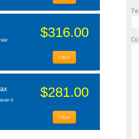
Te
$316.00
Co
ilar
Cotizar
$281.00
Pax
avan ó
Cotizar