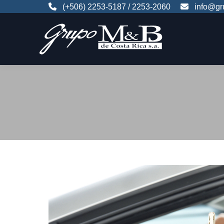
(+506)
2253-5187
/
2253-2060
info@gr