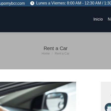
Lunes a Viernes: 8:00 AM - 12:30 AM / 1:3
upomybcr.com
Inicio
N
Inicio
N
Rent a Car
You are here:
Home
Rent a Car
Se