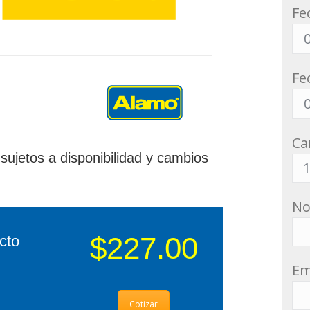
Fe
Fe
Ca
sujetos a disponibilidad y cambios
N
$227.00
cto
Em
Cotizar