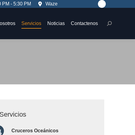
Waze
0 PM - 5:30 PM
Facebook
osotros
Servicios
Noticias
Contactenos
Search:
page
opens
osotros
Servicios
Noticias
Contactenos
Search:
in
new
window
rvicios
Cruceros Oceánicos