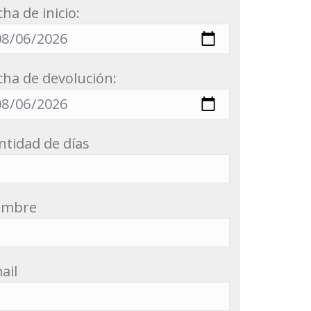
cha de inicio:
cha de devolución:
ntidad de días
ombre
ail