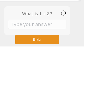
What is 1 + 2 ?
Answer
for
1
+
2