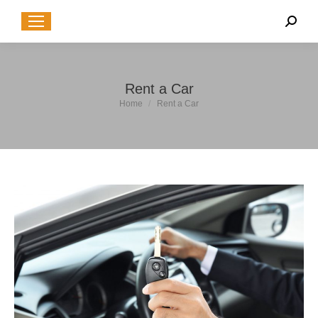
Sear
Rent a Car
You are here:
Home
Rent a Car