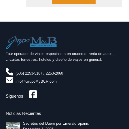
x
1
Tour operador de viajes especialista en cruceros, renta de autos,
circuitos terrestres, hoteles y diseño de viajes en general.
(506) 2253-5187 / 2253-2060
info@GrupoMyBCR.com
Siguenos :
Noticias Recientes
Secretos del Duero por Emerald Spanic