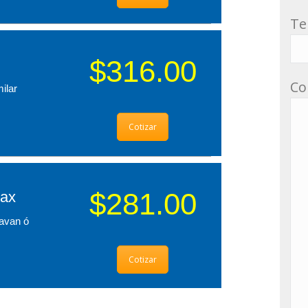
Te
$316.00
Co
ilar
Cotizar
$281.00
Pax
avan ó
Cotizar