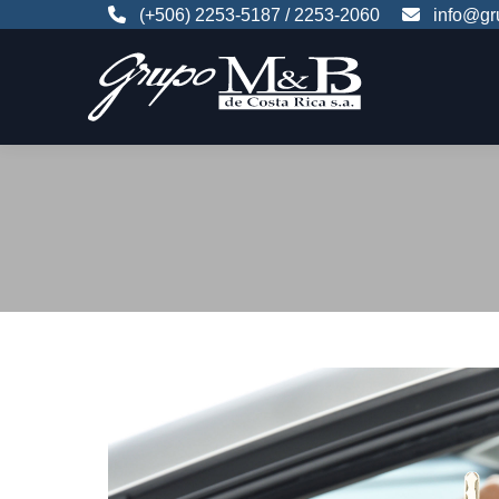
(+506)
2253-5187
/
2253-2060
info@gr