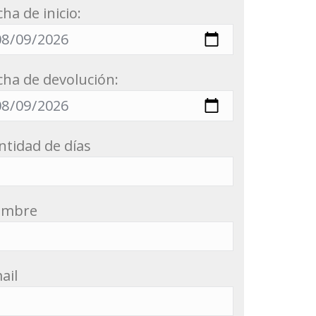
cha de inicio:
cha de devolución:
ntidad de días
ombre
ail