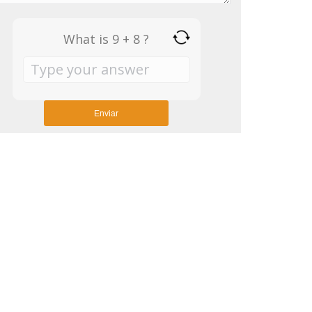
What is 9 + 8 ?
Answer
for
9
+
8