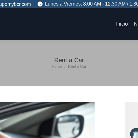
Lunes a Viernes: 8:00 AM - 12:30 AM / 1:3
upomybcr.com
Inicio
N
Inicio
N
Rent a Car
You are here:
Home
Rent a Car
Se