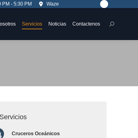
Waze
0 PM - 5:30 PM
Facebook
osotros
Servicios
Noticias
Contactenos
Search:
page
opens
osotros
Servicios
Noticias
Contactenos
Search:
in
new
window
rvicios
Cruceros Oceánicos