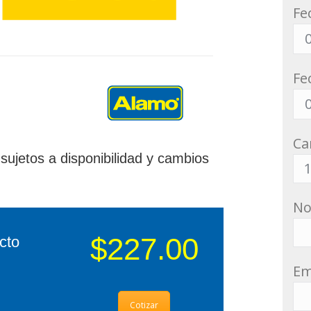
Fe
Fe
Ca
sujetos a disponibilidad y cambios
N
$227.00
cto
Em
Cotizar